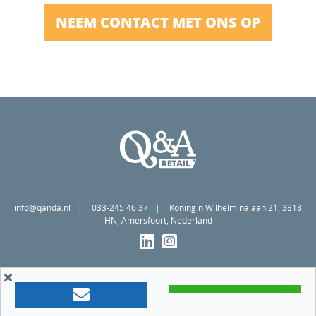
NEEM CONTACT MET ONS OP
info@qanda.nl
033-245 46 37
Koningin Wilhelminalaan 21, 3818
HN, Amersfoort, Nederland
Algemene voorwaarden
Privacy statement
Cookiebeleid
Member of
©2026 Q&A Retail