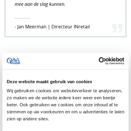
mee aan de slag kunnen.
- Jan Meerman | Directeur INretail
DE TOEKOMST VAN
Deze website maakt gebruik van cookies
SPORTRETAIL
Wij gebruiken cookies om websiteverkeer te analyseren,
zo maken we de website iedere keer weer een beetje
beter. Ook gebruiken we cookies om onze inhoud af te
Als brancheorganisatie wil INretail haar ondernemers
stemmen op uw voorkeuren en om u advertenties te laten
zo goed mogelijk ondersteunen. De reden dat INretail
zien op andere sites.
Q&A gevraagd heeft het onderzoek ‘Sportfocus 2019’
uit te voeren. Het doel van dit onderzoek: