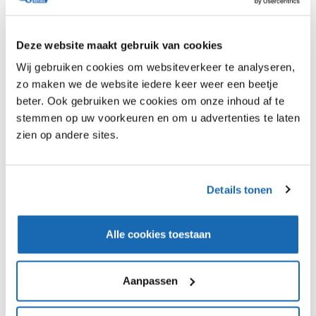
sent
cookiestatus van
de gebruiker op
voor het huidige
Deze website maakt gebruik van cookies
domein
Wij gebruiken cookies om websiteverkeer te analyseren,
PHPSESSI
qanda.nl
Houdt
Sessie
zo maken we de website iedere keer weer een beetje
D
gebruikerssessiest
beter. Ook gebruiken we cookies om onze inhoud af te
atus voor alle
stemmen op uw voorkeuren en om u advertenties te laten
pagina-aanvragen
zien op andere sites.
bij.
Details tonen
Statistieken (6)
Statistische cookies helpen eigenaren van websites
Alle cookies toestaan
begrijpen hoe bezoekers hun website gebruiken,
door anoniem gegevens te verzamelen en te
rapporteren.
Aanpassen
Maximale