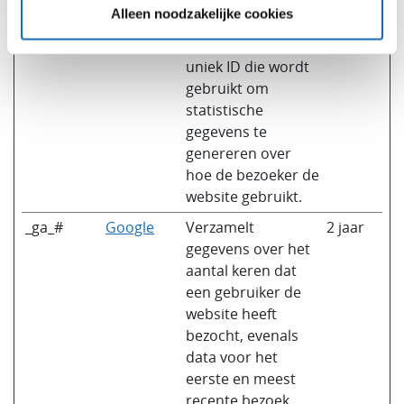
Naam
Aanbieder
Doel
bewaarterm
Alleen noodzakelijke cookies
_ga
Google
Registreert een
2 jaar
uniek ID die wordt
gebruikt om
statistische
gegevens te
genereren over
hoe de bezoeker de
website gebruikt.
_ga_#
Google
Verzamelt
2 jaar
gegevens over het
aantal keren dat
een gebruiker de
website heeft
bezocht, evenals
data voor het
eerste en meest
recente bezoek.