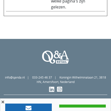
welke pagina's zijn
gelezen.
info@qanda.nl
033-245 46 37
Koningin Wilhelminalaan 21, 3818
HN, Amersfoort, Nederland
(curren
Algemene voorwaarden
Privacy statement
Cookiebeleid
Member of
©2026 Q&A Retail