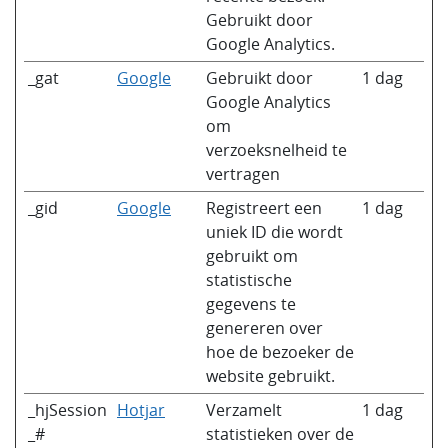
Gebruikt door
Google Analytics.
_gat
Google
Gebruikt door
1 dag
Google Analytics
om
verzoeksnelheid te
vertragen
_gid
Google
Registreert een
1 dag
uniek ID die wordt
gebruikt om
statistische
gegevens te
genereren over
hoe de bezoeker de
website gebruikt.
_hjSession
Hotjar
Verzamelt
1 dag
_#
statistieken over de