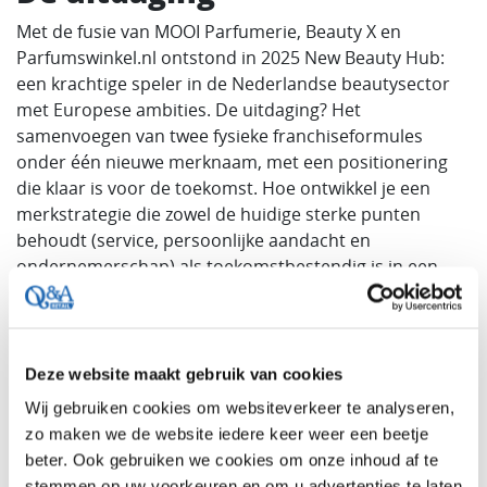
Met de fusie van MOOI Parfumerie, Beauty X en
Parfumswinkel.nl ontstond in 2025 New Beauty Hub:
een krachtige speler in de Nederlandse beautysector
met Europese ambities. De uitdaging? Het
samenvoegen van twee fysieke franchiseformules
onder één nieuwe merknaam, met een positionering
die klaar is voor de toekomst. Hoe ontwikkel je een
merkstrategie die zowel de huidige sterke punten
behoudt (service, persoonlijke aandacht en
ondernemerschap) als toekomstbestendig is in een
snel veranderende markt? En hoe doe je dit op een
manier die gedragen wordt door alle stakeholders: van
leveranciers tot franchisenemers?
Deze website maakt gebruik van cookies
De aanpak
Wij gebruiken cookies om websiteverkeer te analyseren,
Q&A Retail heeft New Beauty Hub ondersteund met
zo maken we de website iedere keer weer een beetje
een gefaseerd strategietraject in nauwe co-creatie. Via
beter. Ook gebruiken we cookies om onze inhoud af te
deskresearch, werksessies met de directie en
stemmen op uw voorkeuren en om u advertenties te laten