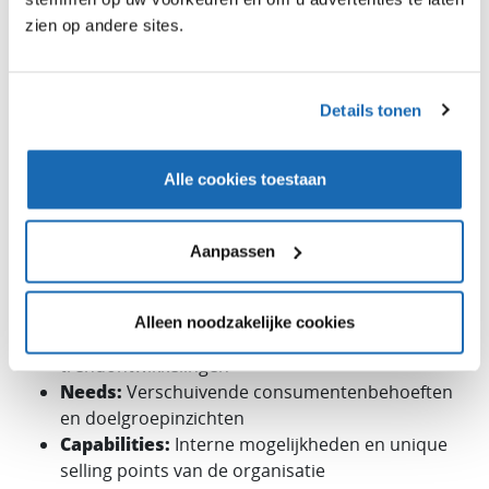
stakeholder interviews hebben we de strategische
zien op andere sites.
pijlers uitgewerkt. Daarbij is nadrukkelijk gekeken naar
de huidige positionering en de gewenste positionering
in relatie tot maatschappelijke en marktveranderingen
Details tonen
en verwachte trendontwikkelingen.
Trendbundel-methodologie
Alle cookies toestaan
Q&A Retail maakt hierbij gebruik van de Trendbundel-
methodologie, waarbij drie essentiële elementen
Aanpassen
worden beoordeeld:
Trends:
Maatschappelijke en
Alleen noodzakelijke cookies
marktveranderingen en verwachte
trendontwikkelingen
Needs:
Verschuivende consumentenbehoeften
en doelgroepinzichten
Capabilities:
Interne mogelijkheden en unique
selling points van de organisatie