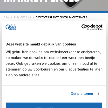
Q&A
PUBLICATIONS
EBELTOFT RAPPORT DIGITAL MARKETPLACES
Artikelen24 juli 2024
Deze website maakt gebruik van cookies
Wist je dat de wereldwijde online marktplaatsen in
Wij gebruiken cookies om websiteverkeer te analyseren,
2024 een verwachte bruto waarde hebben van $3,8
zo maken we de website iedere keer weer een beetje
biljoen?
beter. Ook gebruiken we cookies om onze inhoud af te
stemmen op uw voorkeuren en om u advertenties te laten
De voortdurende expansie van digitale marktplaatsen
zien op andere sites.
binnen de retail biedt enorme groeimogelijkheden
voor zowel retailers als merken. Wereldwijde koplopers
en nichespelers omarmen marktplaatsen en verlangen
Details tonen
een grotere rol en bijbehorende investering. Wat is
jouw digitale marktplaatsstrategie?