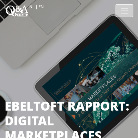
NL
|
EN
EBELTOFT RAPPORT:
DIGITAL
MARKETPLACES