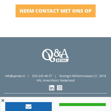
NEEM CONTACT MET ONS OP
info@qanda.nl
033-245 46 37
Koningin Wilhelminalaan 21, 3818
HN, Amersfoort, Nederland
Algemene voorwaarden
Privacy statement
Cookiebeleid
Member of
©2026 Q&A Retail