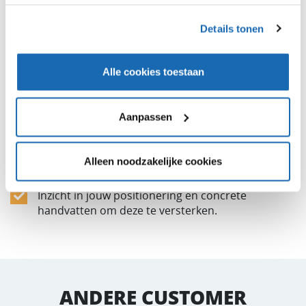
Details tonen
WAT LEVEREN WIJ OP?
Alle cookies toestaan
Aanpassen
Inzicht in jouw concurrentiepositie met de sterke-
en verbeterpunten;
Alleen noodzakelijke cookies
Inzicht in de kansen van jouw markt;
Inzicht in jouw positionering en concrete
handvatten om deze te versterken.
ANDERE CUSTOMER