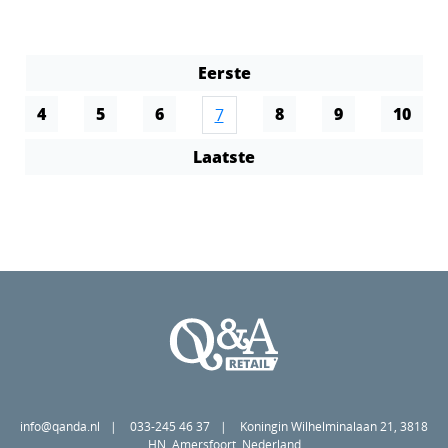
Eerste
4
5
6
8
9
10
7
Laatste
info@qanda.nl
033-245 46 37
Koningin Wilhelminalaan 21, 3818
HN, Amersfoort, Nederland